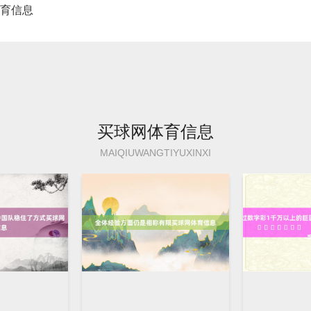
体育信息
买球网体育信息
MAIQIUWANGTIYUXINXI