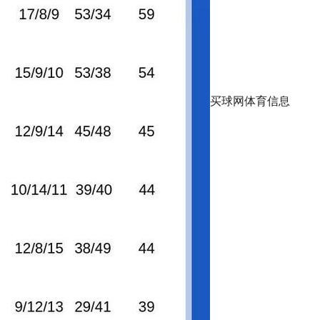
买球网体育信息