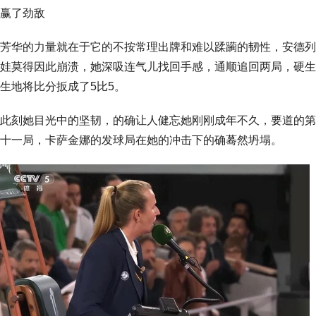
赢了劲敌
芳华的力量就在于它的不按常理出牌和难以蹂躏的韧性，安德列
娃莫得因此崩溃，她深吸连气儿找回手感，通顺追回两局，硬生
生地将比分扳成了5比5。
此刻她目光中的坚韧，的确让人健忘她刚刚成年不久，要道的第
十一局，卡萨金娜的发球局在她的冲击下的确蓦然坍塌。