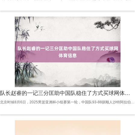
队长赵睿的一记三分匡助中国队稳住了方式买球网体育信息
北京时候8月6日，2025男篮亚洲杯小组赛第一轮，中国队93-88驯顺人沙特阿拉伯队获取开门红。 比赛运转后沙特队领先占据优势，他们打出6-2的跳跃。中国队在节末找到状况，程帅澎的冲破匡助中国队反超了比分。第二节比赛两边打得相对胶著，中国队多次拉开分差到两位数，沙特队很快就省略追上，半场打完中国队53-43跳跃沙特队。 第三节一上来，沙特队发起了一波贯穿攻势，表里邻接之下一度将分差放松到了3分。队长赵睿的一记三分匡助中国队稳住了方式，尔后中国队熟悉慎重，再次将分差扩大。三节战罢，中国队80-6