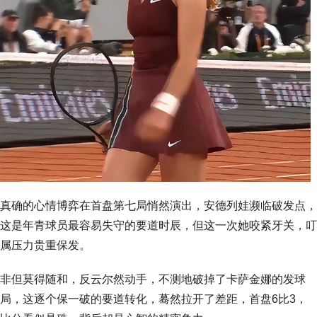
真确的心情博弈在首盘第七局悄然演出，安德列娃濒临破发点，
这是年青球员最容易失守的要道时辰，但这一次她咬紧牙关，叮
属压力贵重保发。
非但莫得随和，反云尔然动手，不测地破掉了卡萨金娜的发球
局，这逐个保一破的要道转化，蓦然拉开了差距，首盘6比3，