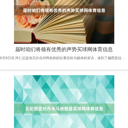
届时咱们将领有优秀的声势买球网体育信息
8月8日讯 拜仁总监埃贝尔在对阵热刺的比赛后给与媒体的采访，谈到了穆西亚拉、戴维斯、伊藤洋辉三名伤员的情况。 埃贝尔说说念：“10月或11月，这三名球员齐将复出。届时咱们将领有优秀的声势买球网体育信息，在此之前，咱们需要坚握往时，但咱们不会因此签下新援。”