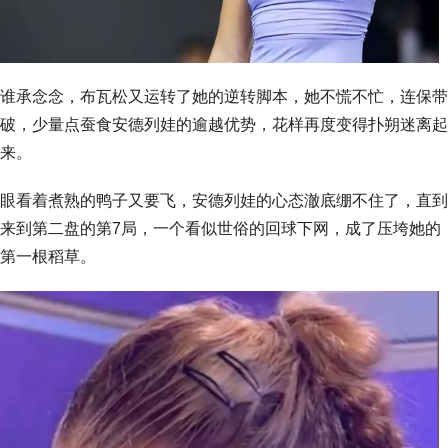
谁承念念，布瓦松又运转了她的逆转脚本，她不慌不忙，连保带
破，少量点蚕食安德列娃的逾越优势，花样再度变得扑朔迷离起
来。
眼看着煮熟的鸭子又要飞，安德列娃的心态澈底绷不住了，直到
来到第二盘的第7局，一个看似世俗的回球下网，成了压垮她的
第一根稻草。