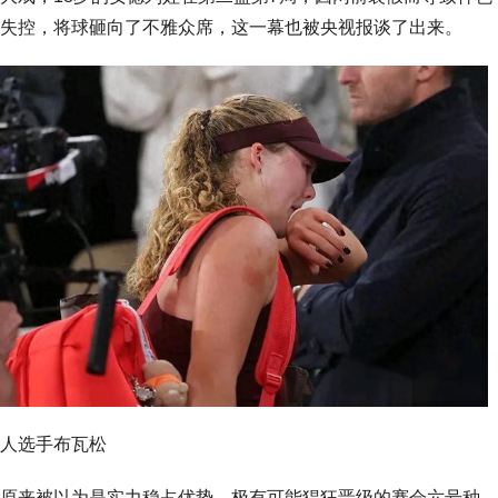
失控，将球砸向了不雅众席，这一幕也被央视报谈了出来。
人选手布瓦松
原来被以为是实力稳占优势、极有可能猖狂晋级的赛会六号种