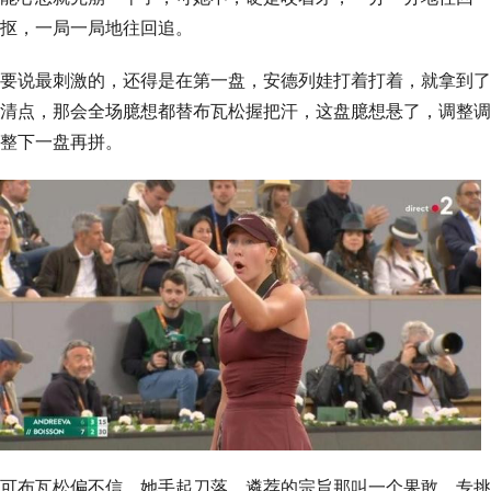
抠，一局一局地往回追。
要说最刺激的，还得是在第一盘，安德列娃打着打着，就拿到了
清点，那会全场臆想都替布瓦松握把汗，这盘臆想悬了，调整调
整下一盘再拼。
可布瓦松偏不信，她手起刀落，遴荐的宗旨那叫一个果敢，专挑