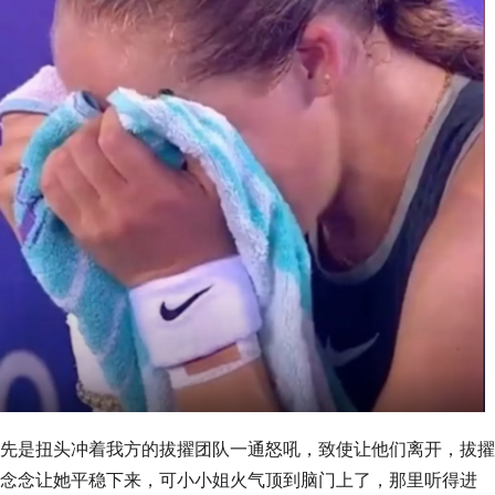
先是扭头冲着我方的拔擢团队一通怒吼，致使让他们离开，拔擢
念念让她平稳下来，可小小姐火气顶到脑门上了，那里听得进