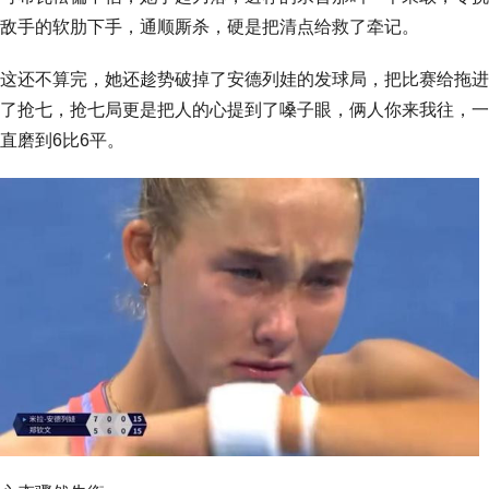
敌手的软肋下手，通顺厮杀，硬是把清点给救了牵记。
这还不算完，她还趁势破掉了安德列娃的发球局，把比赛给拖进
了抢七，抢七局更是把人的心提到了嗓子眼，俩人你来我往，一
直磨到6比6平。