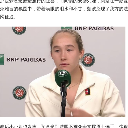
那是梦念念照进施行的狂喜，而同情的安德列娃，则是在一派复
杂难言的氛围中，带着满眼的泪水和不甘，颓败兑现了我方的法
网征途。
赛后小小姐也发声，预念念到法国不雅众会支撑原土选手，这很