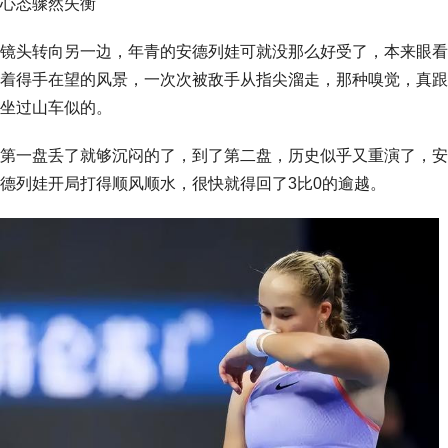
心态骤然失衡
镜头转向另一边，年青的安德列娃可就没那么好受了，本来眼看
着得手在望的风景，一次次被敌手从指尖溜走，那种嗅觉，真跟
坐过山车似的。
第一盘丢了就够沉闷的了，到了第二盘，历史似乎又重演了，安
德列娃开局打得顺风顺水，很快就得回了3比0的逾越。