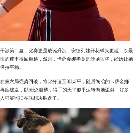
干涉第二盘，比赛更是放诞升沉，安德列娃开花样头更猛，以最
快的速率得回逾越，然则，卡萨金娜毕竟是沙场宿将，经历让她
保持平稳。
在第六局强势回破，将比分追至3比3平，随后陶冶的卡萨金娜
再度破发，以5比3逾越，得手的天平似乎运转向她歪斜，好多
人可能照旧在联想决胜盘了。