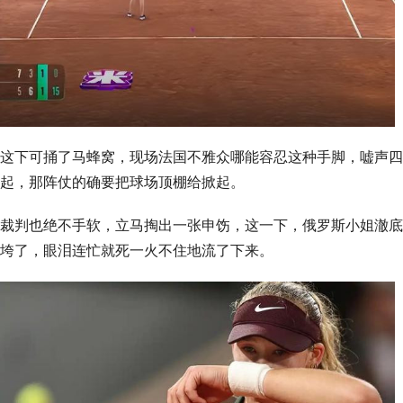
这下可捅了马蜂窝，现场法国不雅众哪能容忍这种手脚，嘘声四
起，那阵仗的确要把球场顶棚给掀起。
裁判也绝不手软，立马掏出一张申饬，这一下，俄罗斯小姐澈底
垮了，眼泪连忙就死一火不住地流了下来。