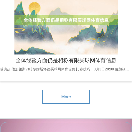
全体经验方面仍是相称有限买球网体育信息
瑞典超 佐加顿斯vs哈尔姆斯塔德买球网体育信息 比赛技巧：8月3日20:00 佐加顿斯长年在瑞典超联赛中属于中上游，本赛季在夏令窗口大幅引援，全体实力获得普及，现在球队的全体身价系数2613万欧元，现时的芬兰东谈主主讲解洪卡瓦拉在2025年1月初接过了球队的教鞭，此前一直握教芬兰的球队，还担任过芬兰国度队的助理讲解，全体经验仍是比拟丰富。 哈尔姆斯塔德天然近些年在瑞典超中占据了一席之位，但基本每年都在艰苦保级只是属于卑鄙的军队，球队的全体身价系数850万欧元，现时的瑞典东谈主主讲解林德霍尔姆在
More