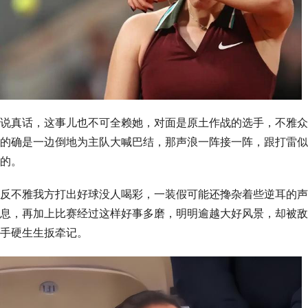
说真话，这事儿也不可全赖她，对面是原土作战的选手，不雅众
的确是一边倒地为主队大喊巴结，那声浪一阵接一阵，跟打雷似
的。
反不雅我方打出好球没人喝彩，一装假可能还搀杂着些逆耳的声
息，再加上比赛经过这样好事多磨，明明逾越大好风景，却被敌
手硬生生扳牵记。