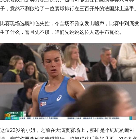
子，竟然不测败给了一位寰球排行在三百开外的法国脉土选手。
比赛现场选腕神色失控，令全场不雅众发出嘘声，比赛中到底发
生了什么，暂且先不谈，咱们先说说这位人选手布瓦松。
这位22岁的小姐，之前在大满贯赛场上，那即是个纯纯的新神
情，赛前你要查她的寰球排行，臆想得往后翻好几页，300多名