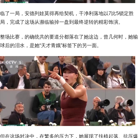
临了一局，安德列娃莫得再给契机，干净利落地以7比5锁定胜
局，完成了这场从濒临输掉一盘到最终逆转的精彩饰演。
整场比赛，的确统共的要道分都落在了她这边，曾几何时，她输
球后的泪水，是她“天才青娥”标签下的另一面。
但在这场对决中，在繁多的压力下，她展现了扶植起落、抗压爆