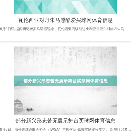
瓦伦西亚对丹朱马感酷爱买球网体育信息
8月8日讯 据闻明记者罗马诺报说念，瓦伦西亚商谈引进比利亚雷亚尔时尚丹朱马。 罗马诺袒露，瓦伦西亚对丹朱马感酷爱，照旧开启有关探求，球员但愿加盟瓦伦西亚，个东说念主要求不会成为问题，往返正在进行之中。 丹朱马现年28岁买球网体育信息，条约2026年到期，上赛季被外租至赫罗纳，为赫罗纳出战34场比赛3球2助。
部分新兴形态苦无展示舞台买球网体育信息
8月5日，海外寰球通顺会协会（IWGA）主席何塞·佩鲁雷纳接收专访。 新华社记者 李博 摄 新华社成齐8月5日电 题：成齐将举办“咱们一世中最棒的世运会”——专访海外寰球通顺会协会“掌门东谈主” 新华社记者姬烨、董意行 史上初度火把传递、非奥形态最高水准、多个奥运新增形态最初亮相……固然成齐寰球通顺会两天后才开幕，但已惹人注目。动作这一概括性通顺会的海外组织负责东谈主，海外寰球通顺会协会（IWGA）主席何塞·佩鲁雷纳和首席试验官阿希姆·高索纷纷点颂扬齐，觉得成齐将为寰球呈现“最棒的世运会”。