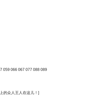
059 066 067 077 088 089
上的众人王人在这儿！]