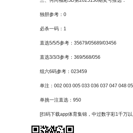
三、何尚福彩3D第2025130期奖号推选：
独胆参考：0
必杀一码：1
直选5/5/5参考：35679/05689/03456
直选3/3/3参考：369/568/056
组六6码参考：023459
单注：002 003 005 033 036 037 047 048 057 
单挑一注直选：950
[扫码下载app体育集锦，中过数字彩1千万以