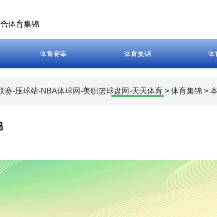
组合体育集锦
体育赛事
体育集锦
体
直播
联赛-压球站-NBA体球网-美职篮球盘网-天天体育
>
体育集锦
> 
锦