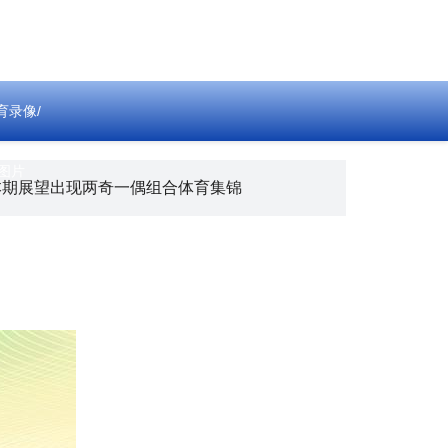
育录像/
图片
本期展望出现两奇一偶组合体育集锦