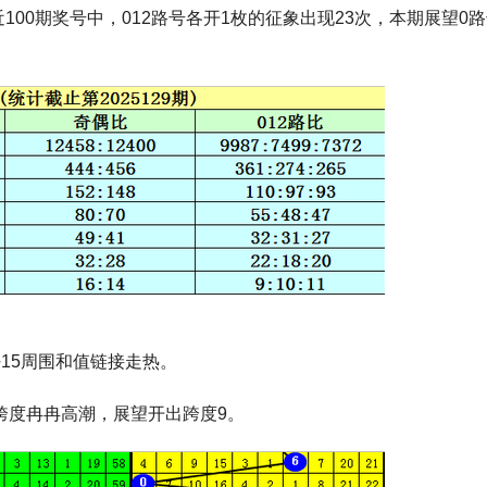
100期奖号中，012路号各开1枚的征象出现23次，本期展望
15周围和值链接走热。
度冉冉高潮，展望开出跨度9。