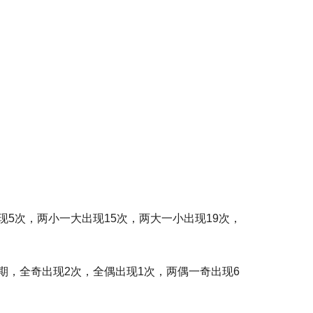
5次，两小一大出现15次，两大一小出现19次，
期，全奇出现2次，全偶出现1次，两偶一奇出现6