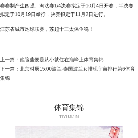
赛赛制产生四强。淘汰赛1/4决赛拟定于10月4日开赛，半决赛
拟定于10月19日举行，决赛拟定于11月2日进行。
江苏省城市足球联赛，苏超十三太保争鸣！
上一篇：
他险些便是从小就住在巅峰上体育集锦
下一篇：
北京时辰15:00波兰-泰国波兰女排现宇宙排行第6体育
集锦
体育集锦
TIYUJIJIN