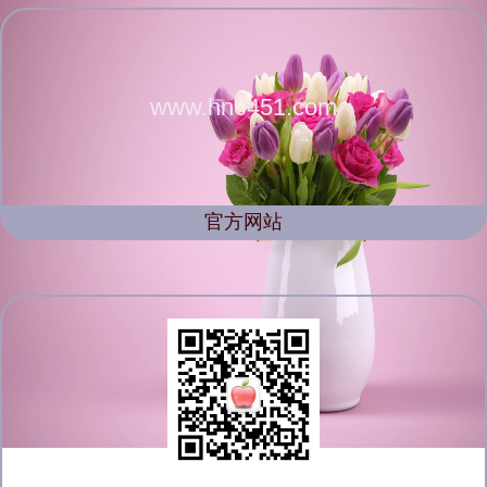
www.hn0451.com
官方网站