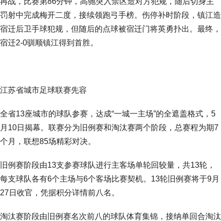
再战，比赛第86分钟，高驰突入禁区造对方犯规，随后切身主
罚射中完成梅开二度，接续领跑弓手榜。伤停补时阶段，镇江造
宿迁后卫手球犯规，但随后的点球被宿迁门将英勇扑出。最终，
宿迁2-0驯顺镇江得到首胜。
江苏省城市足球联赛先容
全省13座城市的球队参赛，达成“一城一主场”的全遮盖格式，5
月10日揭幕。联赛分为旧例赛和淘汰赛两个阶段，总赛程为期7
个月，联想85场精彩对决。
旧例赛阶段由13支参赛球队进行主客场单轮回较量，共13轮，
每支球队各有6个主场与6个客场比赛契机。13轮旧例赛将于9月
27日收官，凭据积分详情前八名。
淘汰赛阶段由旧例赛名次前八的球队体育集锦，接纳单回合淘汰