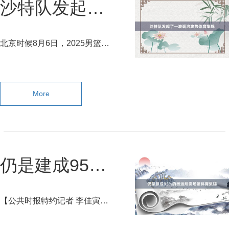
沙特队发起了一波调治攻势体育集锦
北京时候8月6日，2025男篮亚洲杯小组赛第一轮，中国队93-88驯顺人沙特阿拉伯队赢得开门红。中国队小组赛第二场比赛将于8月7日16:00进行，敌手是印度队。 比赛运转后沙特队领先占据优势，他们打出6-2的提升。中国队在节末找到气象，程帅澎的摧毁匡助中国队反超了比分。第二节比赛两边打得相对胶著，中国队多次拉开分差到两位数，沙特队很快就梗概追上，半场打完中国队53-43提升沙特队。 第三节一上来，沙特队发起了一波调治攻势，表里澌灭之下一度将分差任性到了3分。队长赵睿的一记三分匡助中国队稳住了场
More
仍是建成95%的奥运所需场馆体育集锦
【公共时报特约记者 李佳寅】“要经办大赛，教悔与精深体育抱负哪一项更为迫切？”英国媒体“赛场内幕”网站4日分析卡塔尔和印度申办2036年奥运会时如斯提问。这两个亚洲国度王人在为2036年夏令奥运会作念准备，为此全面参加政府、机构和媒膂力量。两大竞争者王人开启宣传造势，卡塔尔突显场馆与后勤保险才智，印度则把重心放在国度叙事、社会文化发展和体育抱负上。 卡塔尔曾3次在夏令奥运会申办中折戟（2016年、2020年和2032年），但这个海湾经济强国有经办大型赛事的教悔。卡塔尔奥委会暗示，通过举办赛事，