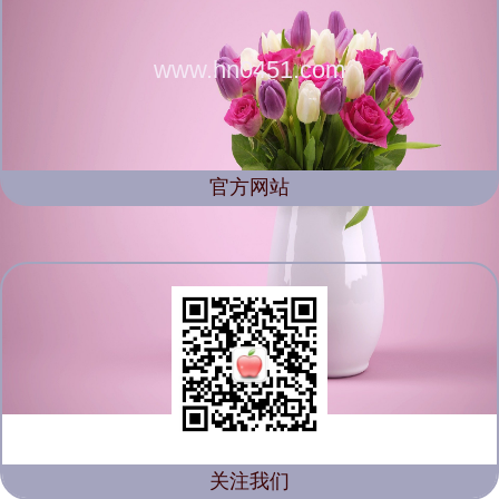
www.hn0451.com
官方网站
关注我们