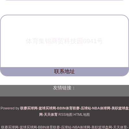
体育集锦商贸科技园6941号
联系地址
友情链接：
Powered by
联赛买球网-篮球买球网-BBIN体育联赛-压球站-NBA体球网-美职篮球盘
网-天天体育
RSS地图
HTML地图
联赛买球网-篮球买球网-BBIN体育联赛-压球站-NBA体球网-美职篮球盘网-天天体育-