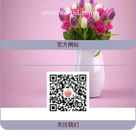
www.hn0451.com
官方网站
关注我们