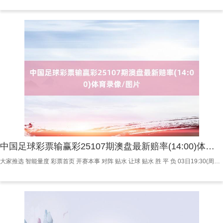
中国足球彩票输赢彩25107期澳盘最新赔率(14:00)体育录像/图片
大家推选 智能量度 彩票首页 开赛本事 对阵 贴水 让球 贴水 胜 平 负 03日19:30(周日) 01 汉诺威96 vs 凯泽斯劳滕 1.91 半球 1.89 1.91 3.58 3.23 周五14:00 1.91 半球 1.89 1.91 3.58 3.23 周六14:00 1.91 半球 1.89 1.91 3.58 3.23 周日09:00 1.91 半球 1.89 1.91 3.58 3.23 周日14:00 1.91 半球 1.89 1.91 3.58 3.23 03日19:30