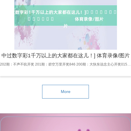
中过数字彩1千万以上的大家都在这儿！] 体育录像/图片
202期：不声不吭开奖 201期：碧空万里开奖846 200期：大快东说念主心开奖015 199期：八面威信开奖943 198期：此伏彼起开奖898 197期：如获至宝开奖057 196期：芜乱不都开奖734 195期：闭月羞花开奖980 194期：内外不一开奖726 193期：游荡不决开奖876 192期：大智大勇开奖691 191期：不见天日开奖202 190期：千里鱼落雁开奖402 189期：按兵不动开奖907 188期：幽静不迫开奖018 187期：践规踏矩开奖761 186期：水来土
More