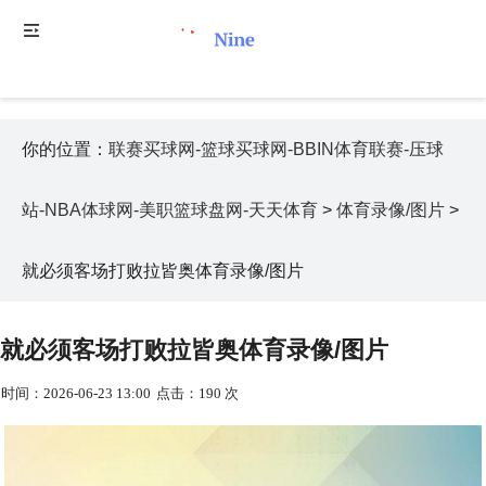
你的位置：
联赛买球网-篮球买球网-BBIN体育联赛-压球
站-NBA体球网-美职篮球盘网-天天体育
>
体育录像/图片
>
就必须客场打败拉皆奥体育录像/图片
就必须客场打败拉皆奥体育录像/图片
时间：2026-06-23 13:00
点击：190 次