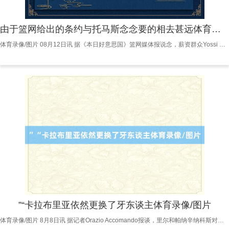
由于篮网给出的条约与托马斯念念要的相去甚远体育录像/图片
体育录像/图片 08月12日讯 据《本日好意思国》篮网媒体报说念，薪资群众Yossi Gozlan暗意，若是卡梅隆-托马斯收受篮网的天赋报价，篮网将获取无数薪资空间。 据了解，由于篮网给出的条约与托马斯念念要的相去甚远体育录像/图片，也莫得其他球队给托马斯开出条约，托马斯很有可能最终签下天赋报价。若是托马斯签下天赋报价，篮网将剩下简略2200万好意思元的薪资空间。现在篮网的薪资空间为1990万好意思元，况且名单是满员的现象。 2025年休赛期坏话+官宣汇总
”“卡拉布里亚依然更换了牙东谈主体育录像/图片
体育录像/图片 8月8日讯 据记者Orazio Accomando报谈，里尔和帕纳辛纳科斯对卡拉布里亚发扬出浓厚兴趣。 Orazio Accomando在应答媒体上这么写谈：“两支球队向摆脱球员卡拉布里亚发出报价，里尔和帕纳辛纳科斯王人对这位前AC米兰球员发扬出浓厚兴趣。” “卡拉布里亚依然更换了牙东谈主体育录像/图片，当今他的牙东谈主是布萨尔多。”