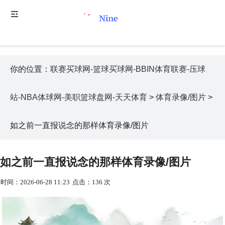
你的位置：
联赛买球网-篮球买球网-BBIN体育联赛-压球
站-NBA体球网-美职篮球盘网-天天体育
>
体育录像/图片
>
如之前一直报说念的那样体育录像/图片
如之前一直报说念的那样体育录像/图片
时间：2026-06-28 11:23
点击：136 次