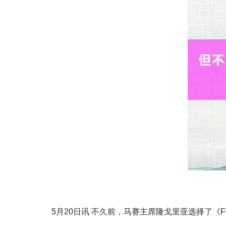
5月20日讯 不久前，马赛主席隆戈里亚选择了《Fo