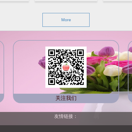
More
关注我们
友情链接：