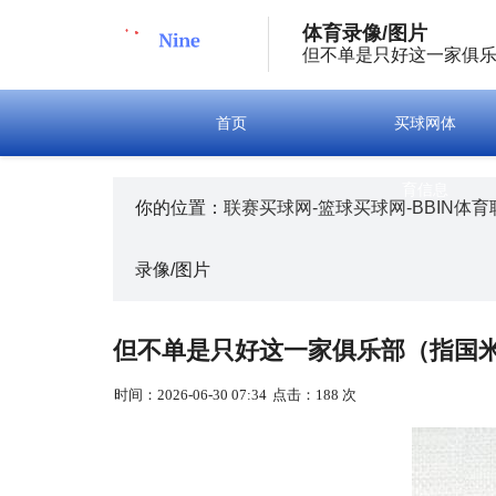
体育录像/图片
但不单是只好这一家俱乐
首页
买球网体
育信息
你的位置：
联赛买球网-篮球买球网-BBIN体育
录像/图片
但不单是只好这一家俱乐部（指国米
时间：2026-06-30 07:34
点击：188 次