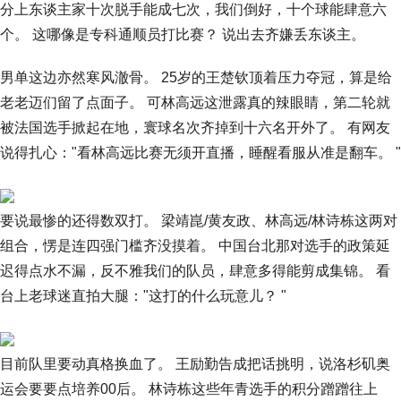
分上东谈主家十次脱手能成七次，我们倒好，十个球能肆意六
个。 这哪像是专科通顺员打比赛？ 说出去齐嫌丢东谈主。
男单这边亦然寒风澈骨。 25岁的王楚钦顶着压力夺冠，算是给
老老迈们留了点面子。 可林高远这泄露真的辣眼睛，第二轮就
被法国选手掀起在地，寰球名次齐掉到十六名开外了。 有网友
说得扎心："看林高远比赛无须开直播，睡醒看服从准是翻车。 "
要说最惨的还得数双打。 梁靖崑/黄友政、林高远/林诗栋这两对
组合，愣是连四强门槛齐没摸着。 中国台北那对选手的政策延
迟得点水不漏，反不雅我们的队员，肆意多得能剪成集锦。 看
台上老球迷直拍大腿："这打的什么玩意儿？ "
目前队里要动真格换血了。 王励勤告成把话挑明，说洛杉矶奥
运会要要点培养00后。 林诗栋这些年青选手的积分蹭蹭往上