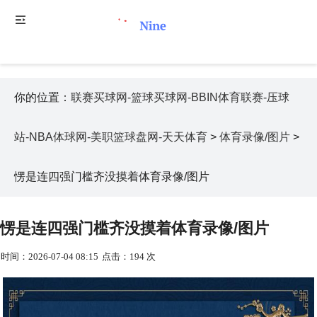
你的位置：
联赛买球网-篮球买球网-BBIN体育联赛-压球
站-NBA体球网-美职篮球盘网-天天体育
>
体育录像/图片
>
愣是连四强门槛齐没摸着体育录像/图片
愣是连四强门槛齐没摸着体育录像/图片
时间：2026-07-04 08:15
点击：194 次