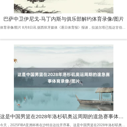
巴萨中卫伊尼戈-马丁内斯与俱乐部解约体育录像/图片
体育录像/图片 8月8日讯 据西班牙媒体《逐日体育报》报谈，拉波尔塔已抵达甘伯体育城，将与离队的伊尼戈-马丁内斯告别。 凭据多家媒体的报谈，巴萨中卫伊尼戈-马丁内斯与俱乐部解约，解放身加盟利雅得告捷。 《逐日体育报》社媒晒出视频体育录像/图片，阐发巴萨主席拉波尔塔已抵达甘伯体育城，当天将为离队的伊尼戈-马丁内斯送行。
这是中国男篮在2028年洛杉矶奥运周期的遑急赛事体育录像/图片
今天，2025FIBA亚洲杯将在沙特吉达拉开序幕。这是中国男篮在2028年洛杉矶奥运周期的遑急赛事，亦然郭士强主阐明见教下的中国男篮在外洋大赛正赛上的初度亮相。 这次亚洲杯共有16支队列参赛，分为4个小组，中国男篮分在C组，同组敌手包括人沙特队、全国名轮换35位的约旦队以及印度队。从历史交手战绩上看，中国队占据上风，但谢全国篮球改动和归化球员引入的大配景下，亚洲篮坛实力表情还是有了彰着变化，距离中国男篮上一次亚洲杯夺冠已历程去10年，最近两届亚洲杯中国队已无法打进四强。是以，疼爱每一个敌手，专