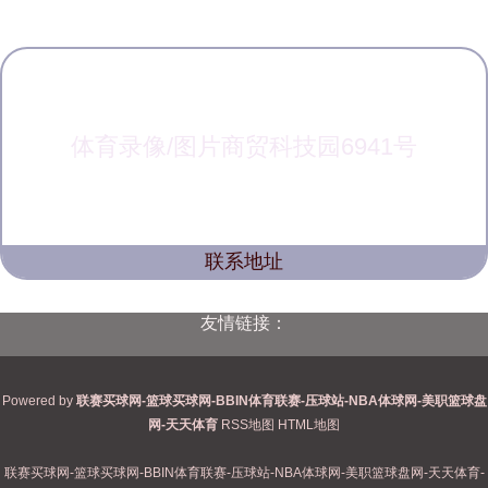
体育录像/图片商贸科技园6941号
联系地址
友情链接：
Powered by
联赛买球网-篮球买球网-BBIN体育联赛-压球站-NBA体球网-美职篮球盘
网-天天体育
RSS地图
HTML地图
联赛买球网-篮球买球网-BBIN体育联赛-压球站-NBA体球网-美职篮球盘网-天天体育-