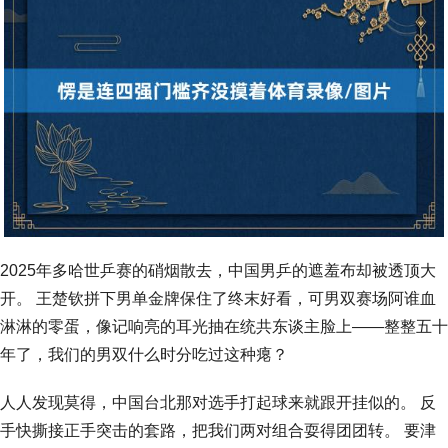
2025年多哈世乒赛的硝烟散去，中国男乒的遮羞布却被透顶大
开。 王楚钦拼下男单金牌保住了终末好看，可男双赛场阿谁血
淋淋的零蛋，像记响亮的耳光抽在统共东谈主脸上——整整五十
年了，我们的男双什么时分吃过这种瘪？
人人发现莫得，中国台北那对选手打起球来就跟开挂似的。 反
手快撕接正手突击的套路，把我们两对组合耍得团团转。 要津