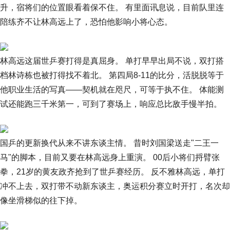
升，宿将们的位置眼看着保不住。 有里面讯息说，目前队里连
陪练齐不让林高远上了，恐怕他影响小将心态。
林高远这届世乒赛打得是真屈身。 单打早早出局不说，双打搭
档林诗栋也被打得找不着北。 第四局8-11的比分，活脱脱等于
他职业生活的写真——契机就在咫尺，可等于执不住。 体能测
试还能跑三千米第一，可到了赛场上，响应总比敌手慢半拍。
国乒的更新换代从来不讲东谈主情。 昔时刘国梁送走"二王一
马"的脚本，目前又要在林高远身上重演。 00后小将们捋臂张
拳，21岁的黄友政齐抢到了世乒赛经历。 反不雅林高远，单打
冲不上去，双打带不动新东谈主，奥运积分赛立时开打，名次却
像坐滑梯似的往下掉。