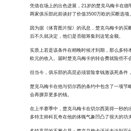
凭借在场上的出色进展，21岁的楚克乌梅卡在德
两家俱乐部此前谈好了价值3500万欧的买断选
因为据《体育图片报》的讯息，楚克乌梅卡的买断
后不久就决定，他们是否能筹集到这笔金额。
实质上若是该条件在稍晚时候才到期，那么多特
欧元的收入。届时楚克乌梅卡的转会费就险些不
但当今，俱乐部的高层必须冒险拿钱激该死条件
楚克乌梅卡在他与切尔西的条约中包含了一项节略
会再摒弃更多的钱。
在上半赛季中，楚克乌梅卡在切尔西莫得一秒的
多特主帅科瓦奇在他的体魄气象凹凸了很大的功
多特高层的不雅点是：楚克乌梅卡还远未达到百