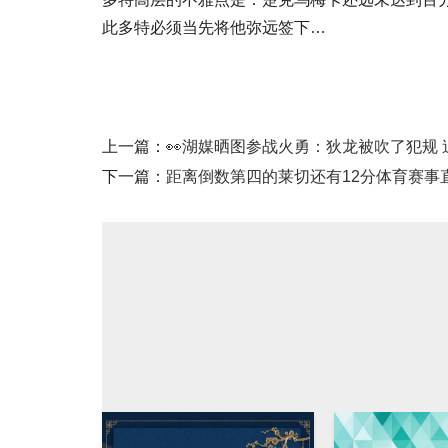
此多特必须当先将他弥远签下…
上一篇：
👀湖媒晒图参战火勇：狄龙被吹了犯规
下一篇：
距离倒数第四的莱切还有12分体育赛事