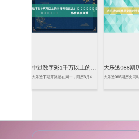
中过数字彩1千万以上的内行齐在这儿！] 体育赛事直播
大乐透下期开奖是在周一，阳历8月4日体育赛事直播，阴历六月十一。 以下历史阳历8月4日开奖号码汇总： 阳历8月4日开奖号码汇总 以下历史阴历六月十一开奖号码汇总： 阴历六月十一开奖号码汇总 [扫码下载app体育赛事直播，中过数字彩1千万以上的内行齐在这儿！]