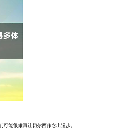
他们可能很难再让切尔西作念出退步。