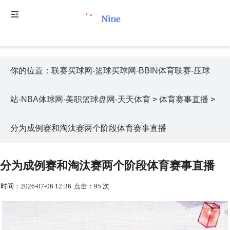
你的位置：
联赛买球网-篮球买球网-BBIN体育联赛-压球
站-NBA体球网-美职篮球盘网-天天体育
>
体育赛事直播
>
分为成例赛和淘汰赛两个阶段体育赛事直播
分为成例赛和淘汰赛两个阶段体育赛事直播
时间：2026-07-06 12:36
点击：95 次