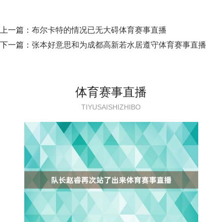
上一篇：
布尔卡特的情况已无大碍体育赛事直播
下一篇：
张本好意思和为成都高新若水居遵守体育赛事直播
体育赛事直播
TIYUSAISHIZHIBO