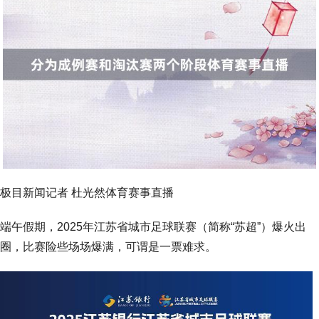
极目新闻记者 杜光然体育赛事直播
端午假期，2025年江苏省城市足球联赛（简称“苏超”）爆火出
圈，比赛险些场场爆满，可谓是一票难求。