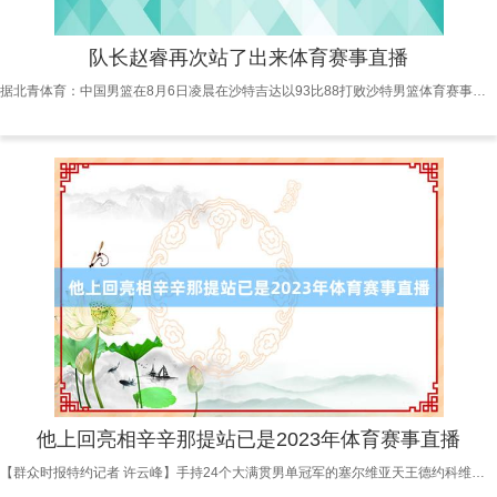
队长赵睿再次站了出来体育赛事直播
据北青体育：中国男篮在8月6日凌晨在沙特吉达以93比88打败沙特男篮体育赛事直播，赢得男篮亚洲杯开门红。胡金秋得到全队最高的20分，但他的罚球唯有9中2，需要改善。 本场比赛，中国男篮诚然实力占优，但由于沙特男篮领有拉赫曼等才调较强的归化球员，因此比赛经过打得并不缝隙。中国男篮也曾在第三节被敌手追至只差3分，但好在他们打发了压力，最终得回了这场极重的胜利。 中国男篮在上半场保执了可以的伏击景况，尤其是在三分线外，他们的掷中率颇高，12次起始掷中了6个。其中，程帅澎、赵睿两个得分后卫的外线舛错十
他上回亮相辛辛那提站已是2023年体育赛事直播
【群众时报特约记者 许云峰】手持24个大满贯男单冠军的塞尔维亚天王德约科维奇4日决定退出7日开打的2025辛辛那提网球大师赛，这意味着这位38岁的宿将自上月温网之后，将以无热身的景色空降8月24日初始的好意思网。好意思联社称，好意思网官方将德约归为“非医疗”原因退出，这意味着他将在能够一个半月内莫得插足比赛的情况下赶赴好意思网。 数据泄露，也曾3度在辛辛那提站夺冠的德约科维奇在这项ATP1000大师赛中战绩为45胜12负。他上回亮相辛辛那提站已是2023年，那时决赛历经3盘血战险胜西班牙新星阿