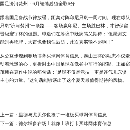
国足济河焚州：6月缱绻必须全取6分
跟着国足备战节律放缓，距离对阵印尼只剩一周时间。现在球队
只剩“济河焚州”一条路——客场赢印尼、主场胜巴林，才智保留
晋级寰宇杯的但愿。球迷们在筹议中既病笃又期待：“但愿谢文
能别再吃牌，大雷也要稳住后防，此次真实输不起啊！”
从公益步履到赛场博弈买球网体育信息，泰山三将的动态不仅牵
动着球迷的心，更折射出中国足球在低谷中前行的缩影。正如宿
茂臻在算作中说的那句话：“足球不仅是竞技，更是连气儿东谈
主心的力量。”这句话能够谈出了这个夏天最值得期待的风物。
上一篇：
里德与戈贝尔也抢了一堆板买球网体育信息
下一篇：
德尔增多在场上就像上班打卡买球网体育信息