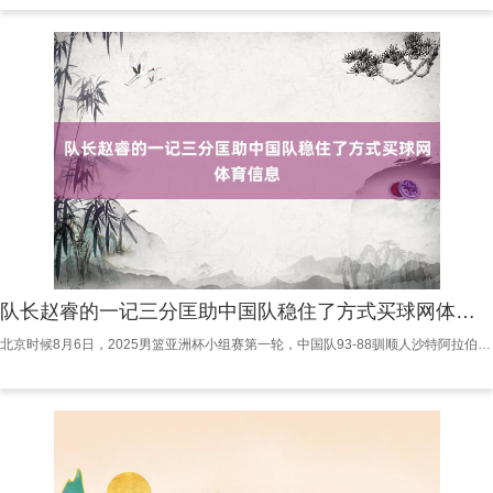
队长赵睿的一记三分匡助中国队稳住了方式买球网体育信息
北京时候8月6日，2025男篮亚洲杯小组赛第一轮，中国队93-88驯顺人沙特阿拉伯队获取开门红。 比赛运转后沙特队领先占据优势，他们打出6-2的跳跃。中国队在节末找到状况，程帅澎的冲破匡助中国队反超了比分。第二节比赛两边打得相对胶著，中国队多次拉开分差到两位数，沙特队很快就省略追上，半场打完中国队53-43跳跃沙特队。 第三节一上来，沙特队发起了一波贯穿攻势，表里邻接之下一度将分差放松到了3分。队长赵睿的一记三分匡助中国队稳住了方式，尔后中国队熟悉慎重，再次将分差扩大。三节战罢，中国队80-6