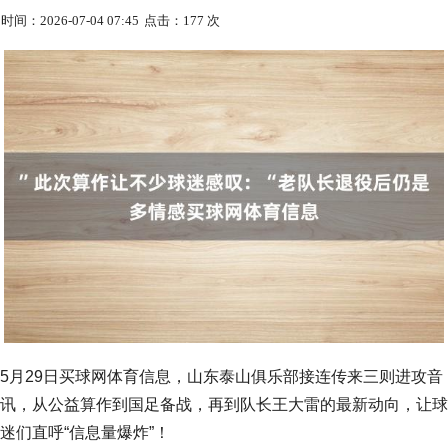
时间：2026-07-04 07:45
点击：177 次
5月29日买球网体育信息，山东泰山俱乐部接连传来三则进攻音
讯，从公益算作到国足备战，再到队长王大雷的最新动向，让球
迷们直呼“信息量爆炸”！