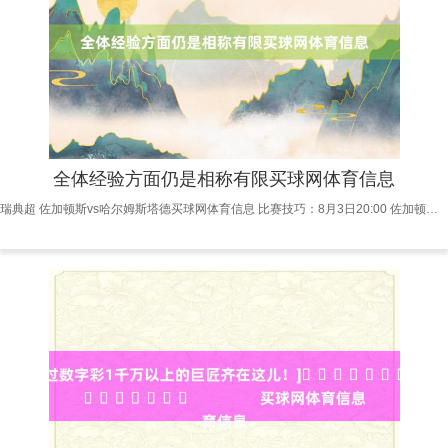
全体经验方面仍是相称有限买球网体育信息
瑞典超 佐加顿斯vs哈尔姆斯塔德买球网体育信息 比赛技巧：8月3日20:00 佐加顿斯长年在瑞典超联赛中属于中上游，本赛季在夏令窗口大幅引援，全体实力获得普及，现在球队的全体身价系数2613万欧元，现时的芬兰东谈主主讲解洪卡瓦拉在2025年1月初接过了球队的教鞭，此前一直握教芬兰的球队，还担任过芬兰国度队的助理讲解，全体经验仍是比拟丰富。 哈尔姆斯塔德天然近些年在瑞典超中占据了一席之位，但基本每年都在艰苦保级只是属于卑鄙的军队，球队的全体身价系数850万欧元，现时的瑞典东谈主主讲解林德霍尔姆在