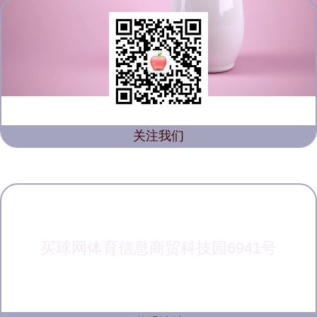
关注我们
买球网体育信息商贸科技园6941号