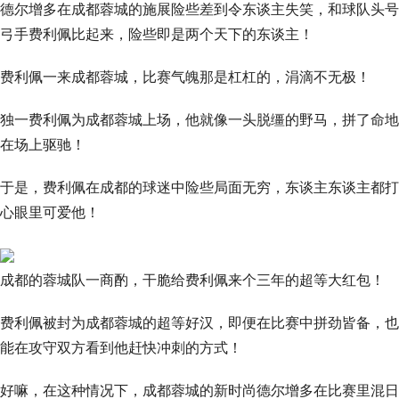
德尔增多在成都蓉城的施展险些差到令东谈主失笑，和球队头号
弓手费利佩比起来，险些即是两个天下的东谈主！
费利佩一来成都蓉城，比赛气魄那是杠杠的，涓滴不无极！
独一费利佩为成都蓉城上场，他就像一头脱缰的野马，拼了命地
在场上驱驰！
于是，费利佩在成都的球迷中险些局面无穷，东谈主东谈主都打
心眼里可爱他！
成都的蓉城队一商酌，干脆给费利佩来个三年的超等大红包！
费利佩被封为成都蓉城的超等好汉，即便在比赛中拼劲皆备，也
能在攻守双方看到他赶快冲刺的方式！
好嘛，在这种情况下，成都蓉城的新时尚德尔增多在比赛里混日