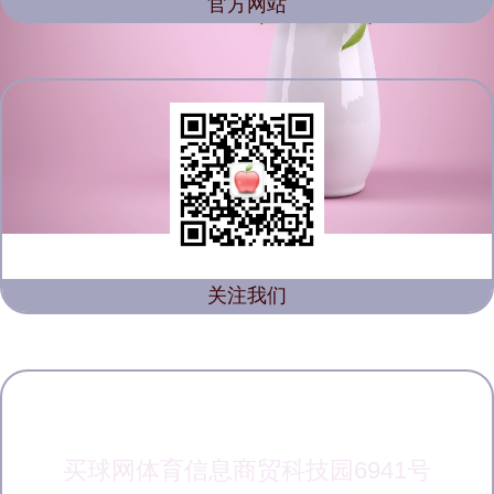
官方网站
关注我们
买球网体育信息商贸科技园6941号