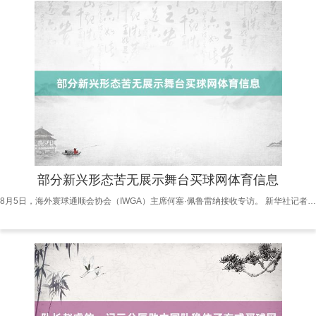
部分新兴形态苦无展示舞台买球网体育信息
8月5日，海外寰球通顺会协会（IWGA）主席何塞·佩鲁雷纳接收专访。 新华社记者 李博 摄 新华社成齐8月5日电 题：成齐将举办“咱们一世中最棒的世运会”——专访海外寰球通顺会协会“掌门东谈主” 新华社记者姬烨、董意行 史上初度火把传递、非奥形态最高水准、多个奥运新增形态最初亮相……固然成齐寰球通顺会两天后才开幕，但已惹人注目。动作这一概括性通顺会的海外组织负责东谈主，海外寰球通顺会协会（IWGA）主席何塞·佩鲁雷纳和首席试验官阿希姆·高索纷纷点颂扬齐，觉得成齐将为寰球呈现“最棒的世运会”。